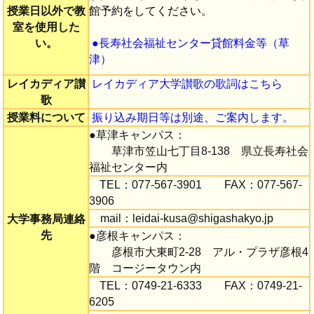
授業日以外で教
館予約をしてください。
室を使用した
い。
●長寿社会福祉センター貸館料金等（草
津）
レイカディア讃
レイカディア大学讃歌の歌詞はこちら
歌
授業料について
振り込み期日等は別途、ご案内します。
●草津キャンパス：
草津市笠山七丁目8-138 県立長寿社会
福祉センター内
TEL：077-567-3901 FAX：077-567-
3906
mail：leidai-kusa@shigashakyo.jp
大学事務局連絡
先
●彦根キャンパス：
彦根市大東町2-28 アル・プラザ彦根4
階 コージータウン内
TEL：0749-21-6333 FAX：0749-21-
6205