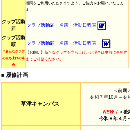
機関をご利用いただきますよう、ご協力をお願いいたしま
す。
クラブ活動
クラブ活動届・名簿・活動日程表
届
クラブ活動
クラブ活動願・名簿・活動日程表
願
＊新たなクラブ
【お願い】
新たなクラブを立ち上げたい場合は事前に事務局
の立ち上げの場
までご相談ください。
合
■
履修計画
＜前期
令和７年10月～令
草津キャンパス
NEW！
＜後
令和８年４月