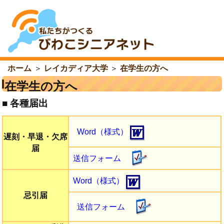
ホーム
＞
レイカディア大学
＞
在学生の方へ
在学生の方へ
■ 各種届出
Word（様式）
遅刻・早退・欠席
届
送信フォーム
Word（様式）
忌引届
送信フォーム