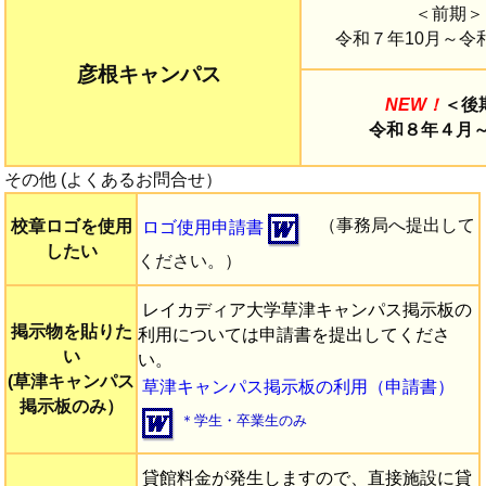
＜前期＞
令和７年10月～令
彦根キャンパス
NEW！
＜後
令和８年４月
その他 (よくあるお問合せ）
（事務局へ提出して
校章ロゴを使用
ロゴ使用申請書
したい
ください。）
レイカディア大学草津キャンパス掲示板の
掲示物を貼りた
利用については申請書を提出してくださ
い
い。
(草津キャンパス
草津キャンパス掲示板の利用（申請書）
掲示板のみ）
＊学生・卒業生のみ
貸館料金が発生しますので、直接施設に貸