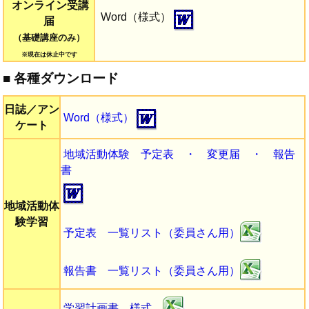
オンライン受講
Word（様式）
届
（基礎講座のみ）
※現在は休止中です
■ 各種ダウンロード
日誌／アン
Word（様式）
ケート
地域活動体験 予定表 ・ 変更届 ・ 報告
書
地域活動体
験学習
予定表 一覧リスト（委員さん用）
報告書 一覧リスト（委員さん用）
学習計画書 様式